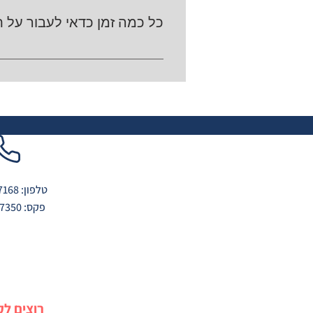
בכיסוי.
כל כמה זמן כדאי לעבור על ת
מומלץ לבדוק את התיק לפחות פעם בש
מוודאים שהכיסויים והחסכונות נשארים
טלפון: 04-6767168
פקס: 04-6767350
רוצים ל