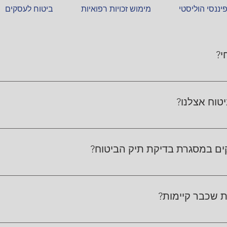
פיננסי הוליסטי
מימוש זכויות רפואיות
ביטוח לעסקים
י?
סות או יותר שמכסות את אותו מקרה. לרוב, לא תקבל תשלום כפול, א
זאת.
טוח אצלנו?
את פרטי הפוליסות והמסמכים הרלוונטיים, מנתחים את הכיסויים והעל
בל מאיתנו הסבר בשפה פשוטה, כדי שתדע בדיוק מה יש לך ומה כדא
דקים במסגרת בדיקת תיק הביטוח?
, דירה, חיים, בריאות, אובדן כושר עבודה, תאונות אישיות, עסק, מש
ופוליסות שלא באמת מתאימות לצרכים שלך.
 שכבר קיימות?
, מזהים כפל ביטוח, פערי כיסוי והתאמה לא נכונה, ומציגים לכם אפשרו