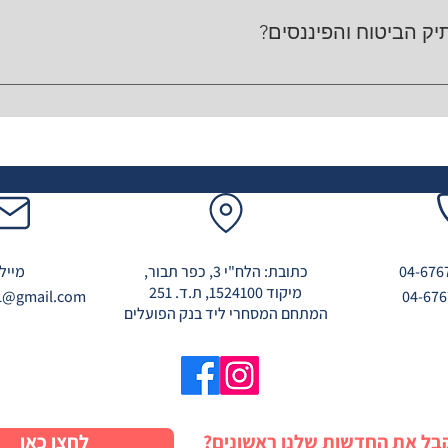
יק הביטוח והפיננסים?
נה, וגם אחרי אירועים משמעותיים כמו שינוי עבודה, לידה, רכישת ד
 מדויקים ורלוונטיים.
כתובת: הלח"י 3, כפר תבור,
מייל:
מיקוד 1524100, ת.ד. 251
1@gmail.com
המתחם המסחרי ליד בנק הפועלים
קבל את החדשות שלנו ראשונים?
לחצו כאן