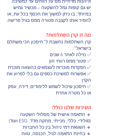
וליהנות מדחיית מס על רווחים עד למשיכה.
יש גם קופות גמל להשקעה – מכשיר גמיש
במיוחד, בו ניתן למשוך את הכסף בכל עת, או
להמיר אותו לקצבה פטורה ממס בגיל פרישה.
מה זו קרן השתלמות?
קרן השתלמות נחשבת ל"חיסכון הכי משתלם
בישראל":
✅ נזילה לאחר 6 שנים
✅ פטור ממס רווחי הון
✅ הפקדות מוכרות לעצמאים כהוצאה מוכרת
✅ אפשרות למשיכת כספים גם בלי לפרוע את
הקרן
✅ חיסכון שיכול לשמש ללימודים, דירה, עסק
או כל מטרה אחרת
השירות שלנו כולל:
🔹 התאמה אישית של מסלולי השקעה
(סולידי, כללי, מנייתי, מחקה מדד, ESG ועוד)
🔹 השוואת דמי ניהול בין כל החברות
🔹 בחינת התאמה לגיל, הכנסה, טווח